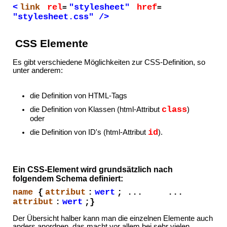
<
link
rel
"stylesheet"
href
=
=
"stylesheet.css" />
CSS Elemente
Es gibt verschiedene Möglichkeiten zur CSS-Definition, so
unter anderem:
die Definition von HTML-Tags
class
die Definition von Klassen (html-Attribut
)
oder
id
die Definition von ID's (html-Attribut
).
Ein CSS-Element wird grundsätzlich nach
folgendem Schema definiert:
name
{
attribut
:
wert
; ... ...
attribut
:
wert
;}
Der Übersicht halber kann man die einzelnen Elemente auch
anders anordnen, das macht vor allem bei sehr vielen