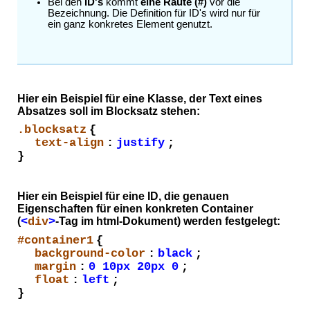
Bei den
ID's
kommt
eine Raute (#)
vor die
Bezeichnung. Die Definition für ID's wird nur für
ein ganz konkretes Element genutzt.
Hier ein Beispiel für eine Klasse, der Text eines
Absatzes soll im Blocksatz stehen:
.blocksatz
{
text-align
:
justify
;
}
Hier ein Beispiel für eine ID, die genauen
Eigenschaften für einen konkreten Container
(
<
div
>
-Tag im html-Dokument) werden festgelegt:
#container1
{
background-color
:
black
;
margin
:
0 10px 20px 0
;
float
:
left
;
}